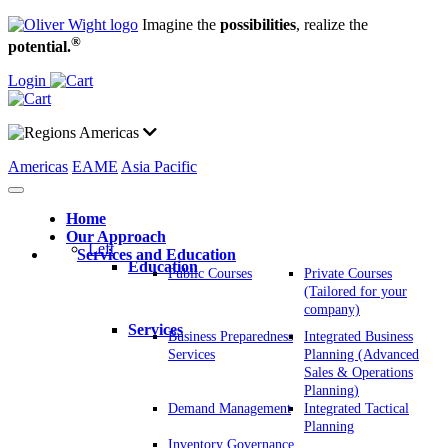
Imagine the
possibilities
, realize the
®
potential.
Login
Americas
Americas
EAME
Asia Pacific
Home
Our Approach
Left
Services and Education
Education
Public Courses
Private Courses
(Tailored for your
company)
Services
Business Preparedness
Integrated Business
Services
Planning (Advanced
Sales & Operations
Planning)
Demand Management
Integrated Tactical
Planning
Inventory Governance