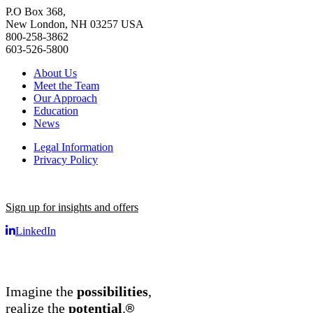
P.O Box 368,
New London, NH 03257 USA
800-258-3862
603-526-5800
About Us
Meet the Team
Our Approach
Education
News
Legal Information
Privacy Policy
Sign up for insights and offers
LinkedIn
Imagine the
possibilities
,
®
realize the
potential
.