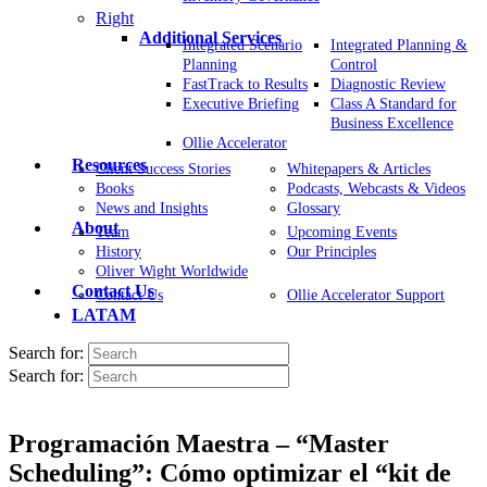
Right
Additional Services
Integrated Scenario
Integrated Planning &
Planning
Control
FastTrack to Results
Diagnostic Review
Executive Briefing
Class A Standard for
Business Excellence
Ollie Accelerator
Resources
Client Success Stories
Whitepapers & Articles
Books
Podcasts, Webcasts & Videos
News and Insights
Glossary
About
Team
Upcoming Events
History
Our Principles
Oliver Wight Worldwide
Contact Us
Contact Us
Ollie Accelerator Support
LATAM
Search for:
Search for:
Programación Maestra – “Master
Scheduling”: Cómo optimizar el “kit de